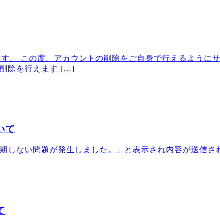
います。 この度、アカウントの削除をご自身で行えるように
除を行えます […]
いて
期しない問題が発生しました。」と表示され内容が送信さ
て