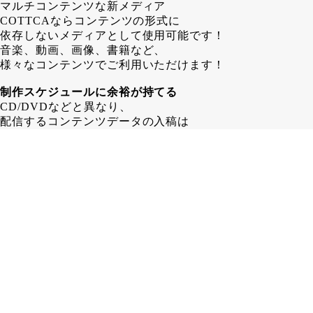
マルチコンテンツな新メディア
COTTCAならコンテンツの形式に
依存しないメディアとして使用可能です！
音楽、動画、画像、書籍など、
様々なコンテンツでご利用いただけます！
制作スケジュールに余裕が持てる
CD/DVDなどと異なり、
配信するコンテンツデータの入稿は
COTTCA発行後でも問題ありません！
その為、 CD/DVD制作する場合よりも
1～2週間長く制作スケジュールを
取ることが可能となります。
在庫に困らない
カード形式であるCOTTCAなら、
保管場所も省スペース！
「残ったら困るからちょっと少なめに…」
みたいな心配はいりません！