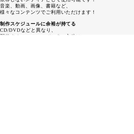
音楽、動画、画像、書籍など、
様々なコンテンツでご利用いただけます！
制作スケジュールに余裕が持てる
CD/DVDなどと異なり、
配信するコンテンツデータの入稿は
COTTCA発行後でも問題ありません！
その為、 CD/DVD制作する場合よりも
1～2週間長く制作スケジュールを
取ることが可能となります。
在庫に困らない
カード形式であるCOTTCAなら、
保管場所も省スペース！
「残ったら困るからちょっと少なめに…」
みたいな心配はいりません！