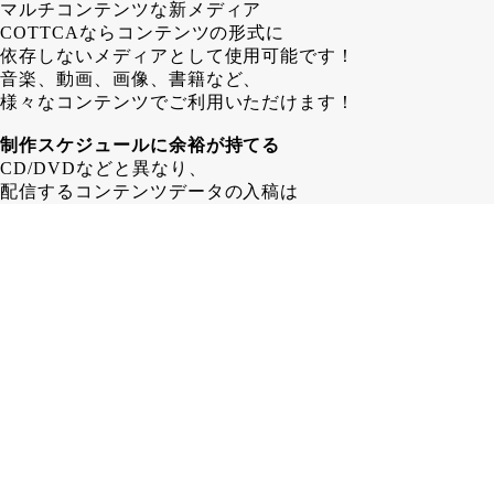
マルチコンテンツな新メディア
COTTCAならコンテンツの形式に
依存しないメディアとして使用可能です！
音楽、動画、画像、書籍など、
様々なコンテンツでご利用いただけます！
制作スケジュールに余裕が持てる
CD/DVDなどと異なり、
配信するコンテンツデータの入稿は
COTTCA発行後でも問題ありません！
その為、 CD/DVD制作する場合よりも
1～2週間長く制作スケジュールを
取ることが可能となります。
在庫に困らない
カード形式であるCOTTCAなら、
保管場所も省スペース！
「残ったら困るからちょっと少なめに…」
みたいな心配はいりません！