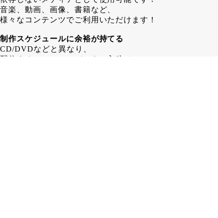
音楽、動画、画像、書籍など、
様々なコンテンツでご利用いただけます！
制作スケジュールに余裕が持てる
CD/DVDなどと異なり、
配信するコンテンツデータの入稿は
COTTCA発行後でも問題ありません！
その為、 CD/DVD制作する場合よりも
1～2週間長く制作スケジュールを
取ることが可能となります。
在庫に困らない
カード形式であるCOTTCAなら、
保管場所も省スペース！
「残ったら困るからちょっと少なめに…」
みたいな心配はいりません！