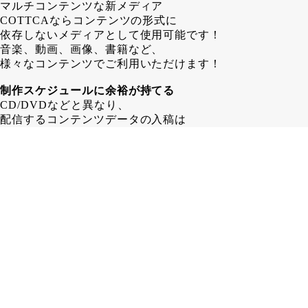
マルチコンテンツな新メディア
COTTCAならコンテンツの形式に
依存しないメディアとして使用可能です！
音楽、動画、画像、書籍など、
様々なコンテンツでご利用いただけます！
制作スケジュールに余裕が持てる
CD/DVDなどと異なり、
配信するコンテンツデータの入稿は
COTTCA発行後でも問題ありません！
その為、 CD/DVD制作する場合よりも
1～2週間長く制作スケジュールを
取ることが可能となります。
在庫に困らない
カード形式であるCOTTCAなら、
保管場所も省スペース！
「残ったら困るからちょっと少なめに…」
みたいな心配はいりません！