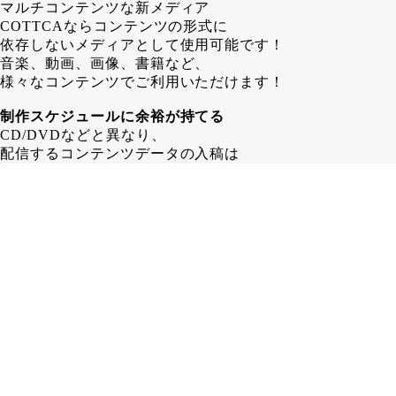
マルチコンテンツな新メディア
COTTCAならコンテンツの形式に
依存しないメディアとして使用可能です！
音楽、動画、画像、書籍など、
様々なコンテンツでご利用いただけます！
制作スケジュールに余裕が持てる
CD/DVDなどと異なり、
配信するコンテンツデータの入稿は
COTTCA発行後でも問題ありません！
その為、 CD/DVD制作する場合よりも
1～2週間長く制作スケジュールを
取ることが可能となります。
在庫に困らない
カード形式であるCOTTCAなら、
保管場所も省スペース！
「残ったら困るからちょっと少なめに…」
みたいな心配はいりません！