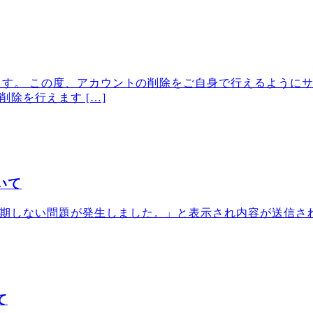
います。 この度、アカウントの削除をご自身で行えるように
除を行えます […]
いて
期しない問題が発生しました。」と表示され内容が送信さ
て