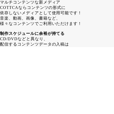
マルチコンテンツな新メディア
COTTCAならコンテンツの形式に
依存しないメディアとして使用可能です！
音楽、動画、画像、書籍など、
様々なコンテンツでご利用いただけます！
制作スケジュールに余裕が持てる
CD/DVDなどと異なり、
配信するコンテンツデータの入稿は
COTTCA発行後でも問題ありません！
その為、 CD/DVD制作する場合よりも
1～2週間長く制作スケジュールを
取ることが可能となります。
在庫に困らない
カード形式であるCOTTCAなら、
保管場所も省スペース！
「残ったら困るからちょっと少なめに…」
みたいな心配はいりません！