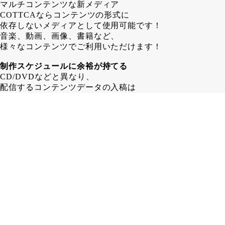
マルチコンテンツな新メディア
COTTCAならコンテンツの形式に
依存しないメディアとして使用可能です！
音楽、動画、画像、書籍など、
様々なコンテンツでご利用いただけます！
制作スケジュールに余裕が持てる
CD/DVDなどと異なり、
配信するコンテンツデータの入稿は
COTTCA発行後でも問題ありません！
その為、 CD/DVD制作する場合よりも
1～2週間長く制作スケジュールを
取ることが可能となります。
在庫に困らない
カード形式であるCOTTCAなら、
保管場所も省スペース！
「残ったら困るからちょっと少なめに…」
みたいな心配はいりません！