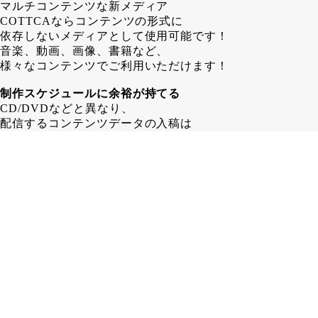
マルチコンテンツな新メディア
COTTCAならコンテンツの形式に
依存しないメディアとして使用可能です！
音楽、動画、画像、書籍など、
様々なコンテンツでご利用いただけます！
制作スケジュールに余裕が持てる
CD/DVDなどと異なり、
配信するコンテンツデータの入稿は
COTTCA発行後でも問題ありません！
その為、 CD/DVD制作する場合よりも
1～2週間長く制作スケジュールを
取ることが可能となります。
在庫に困らない
カード形式であるCOTTCAなら、
保管場所も省スペース！
「残ったら困るからちょっと少なめに…」
みたいな心配はいりません！