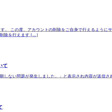
います。 この度、アカウントの削除をご自身で行えるように
除を行えます […]
いて
期しない問題が発生しました。」と表示され内容が送信さ
て