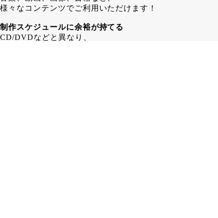
様々なコンテンツでご利用いただけます！
制作スケジュールに余裕が持てる
CD/DVDなどと異なり、
配信するコンテンツデータの入稿は
COTTCA発行後でも問題ありません！
その為、 CD/DVD制作する場合よりも
1～2週間長く制作スケジュールを
取ることが可能となります。
在庫に困らない
カード形式であるCOTTCAなら、
保管場所も省スペース！
「残ったら困るからちょっと少なめに…」
みたいな心配はいりません！
COTTCAのお見積り・ご注文はこちらから
COTTCAを注文する