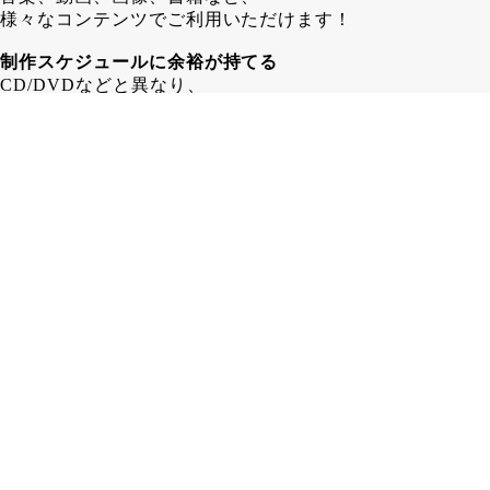
様々なコンテンツでご利用いただけます！
制作スケジュールに余裕が持てる
CD/DVDなどと異なり、
配信するコンテンツデータの入稿は
COTTCA発行後でも問題ありません！
その為、 CD/DVD制作する場合よりも
1～2週間長く制作スケジュールを
取ることが可能となります。
在庫に困らない
カード形式であるCOTTCAなら、
保管場所も省スペース！
「残ったら困るからちょっと少なめに…」
みたいな心配はいりません！