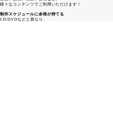
様々なコンテンツでご利用いただけます！
制作スケジュールに余裕が持てる
CD/DVDなどと異なり、
配信するコンテンツデータの入稿は
COTTCA発行後でも問題ありません！
その為、 CD/DVD制作する場合よりも
1～2週間長く制作スケジュールを
取ることが可能となります。
在庫に困らない
カード形式であるCOTTCAなら、
保管場所も省スペース！
「残ったら困るからちょっと少なめに…」
みたいな心配はいりません！
COTTCAのお見積り・ご注文はこちらから
COTTCAを注文する