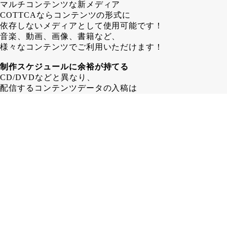
マルチコンテンツな新メディア
COTTCAならコンテンツの形式に
依存しないメディアとして使用可能です！
音楽、動画、画像、書籍など、
様々なコンテンツでご利用いただけます！
制作スケジュールに余裕が持てる
CD/DVDなどと異なり、
配信するコンテンツデータの入稿は
COTTCA発行後でも問題ありません！
その為、 CD/DVD制作する場合よりも
1～2週間長く制作スケジュールを
取ることが可能となります。
在庫に困らない
カード形式であるCOTTCAなら、
保管場所も省スペース！
「残ったら困るからちょっと少なめに…」
みたいな心配はいりません！