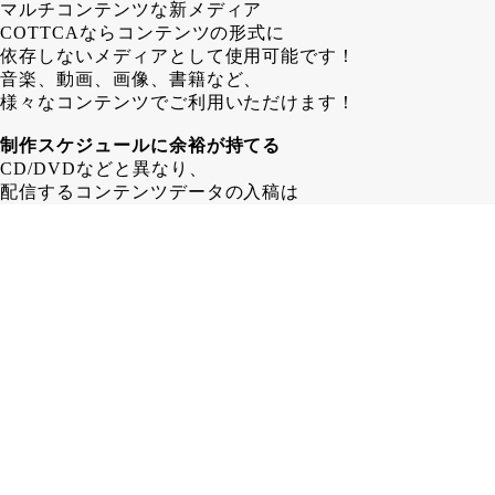
マルチコンテンツな新メディア
COTTCAならコンテンツの形式に
依存しないメディアとして使用可能です！
音楽、動画、画像、書籍など、
様々なコンテンツでご利用いただけます！
制作スケジュールに余裕が持てる
CD/DVDなどと異なり、
配信するコンテンツデータの入稿は
COTTCA発行後でも問題ありません！
その為、 CD/DVD制作する場合よりも
1～2週間長く制作スケジュールを
取ることが可能となります。
在庫に困らない
カード形式であるCOTTCAなら、
保管場所も省スペース！
「残ったら困るからちょっと少なめに…」
みたいな心配はいりません！