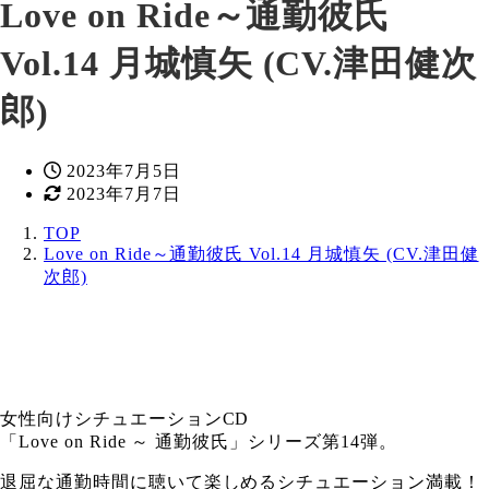
Love on Ride～通勤彼氏
Vol.14 月城慎矢 (CV.津田健次
郎)
投
2023年7月5日
稿
更
2023年7月7日
日
新
TOP
日
Love on Ride～通勤彼氏 Vol.14 月城慎矢 (CV.津田健
次郎)
女性向けシチュエーションCD
「Love on Ride ～ 通勤彼氏」シリーズ第14弾。
退屈な通勤時間に聴いて楽しめるシチュエーション満載！